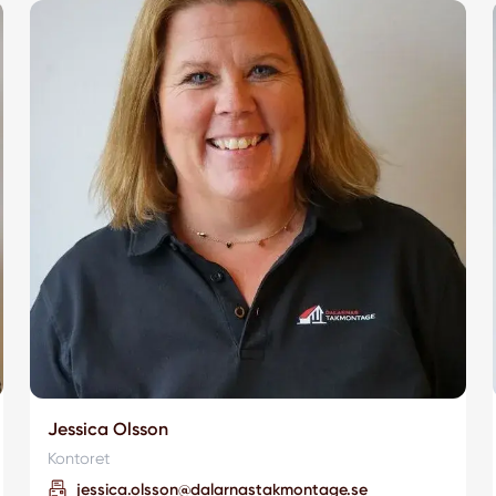
Jessica Olsson
Kontoret
jessica.olsson@dalarnastakmontage.se