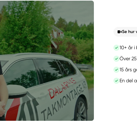
Se hur 
10+ år 
Över 2
15 års g
En del 