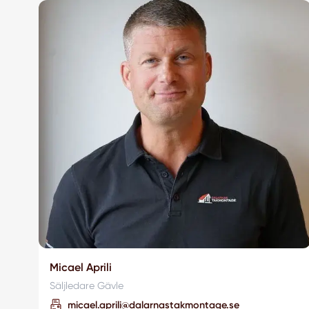
Micael Aprili
Säljledare Gävle
micael.aprili@dalarnastakmontage.se