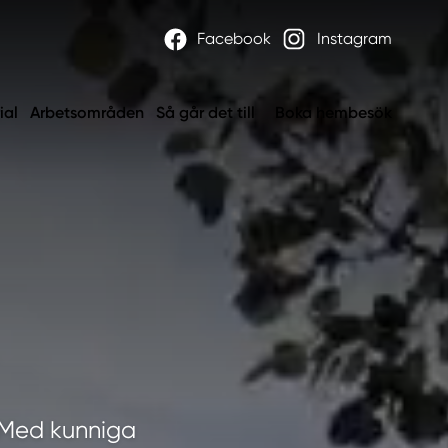
Facebook
Instagram
ial
Arbetsområden
Så går det till
Boka hembesök
 Med kunniga