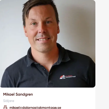
Mikael Sandgren
Säljare
mikael@dalarnastakmontage.se