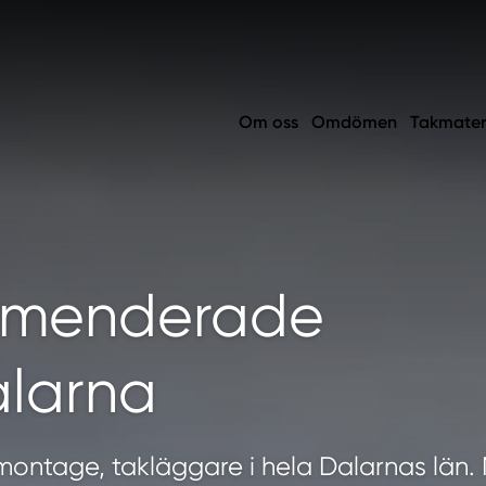
Om oss
Omdömen
Takmater
mmenderade
alarna
montage, takläggare i hela Dalarnas län.