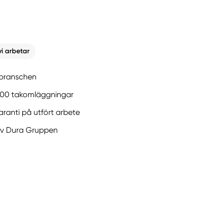
vi arbetar
i branschen
500 takomläggningar
aranti på utfört arbete
av Dura Gruppen