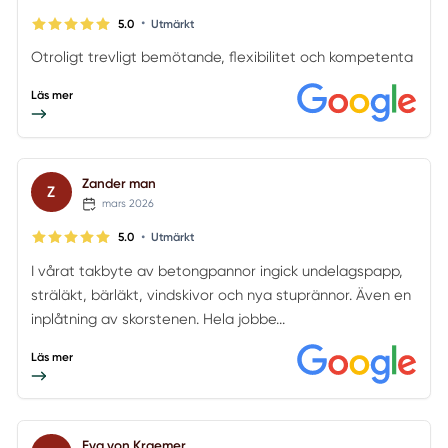
•
5.0
Utmärkt
Otroligt trevligt bemötande, flexibilitet och kompetenta
Läs mer
Zander man
Z
mars 2026
•
5.0
Utmärkt
I vårat takbyte av betongpannor ingick undelagspapp,
sträläkt, bärläkt, vindskivor och nya stuprännor. Även en
inplåtning av skorstenen. Hela jobbe...
Läs mer
Eva von Kraemer