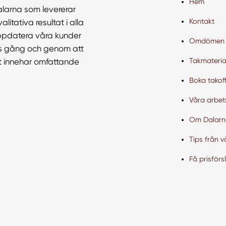
Hem
alarna som levererar
Kontakt
litativa resultat i alla
uppdatera våra kunder
Omdömen
ts gång och genom att
Takmateria
mt innehar omfattande
Boka takoff
Våra arbe
Om Dalarn
Tips från v
Få prisförs