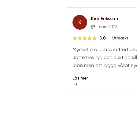
Kim Eriksson
K
mars 2026
•
5.0
Utmärkt
Mycket bra och väl utfört arbet
Jätte trevliga och duktiga ki
jobb med att lägga vårat nya 
Läs mer