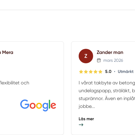
a Mera
Zander man
Z
mars 2026
•
5.0
Utmärkt
lexibilitet och
I vårat takbyte av beton
undelagspapp, sträläkt, b
stuprännor. Även en inplå
jobbe...
Läs mer