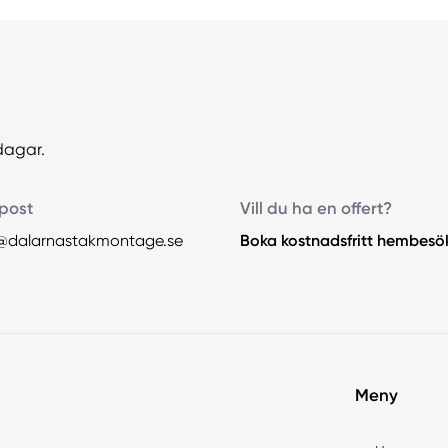
dagar.
post
Vill du ha en offert?
@dalarnastakmontage.se
Boka kostnadsfritt hembesö
Meny