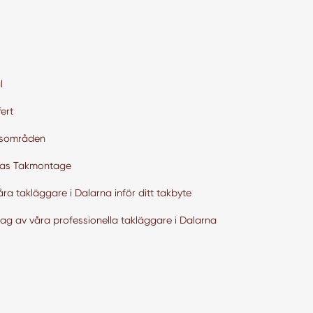
l
ert
tsområden
as Takmontage
åra takläggare i Dalarna inför ditt takbyte
lag av våra professionella takläggare i Dalarna