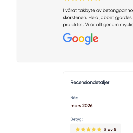
I vårat takbyte av betongpannor 
skorstenen. Hela jobbet gjordes p
projektet. Vi är alltigenom myck
Recensiondetaljer
När:
mars 2026
Betyg:
5
av 5