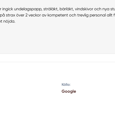
ingick undelagspapp, sträläkt, bärläkt, vindskivor och nya st
å strax över 2 veckor av kompetent och trevlig personal allt från
et nöjda.
Källa:
Google