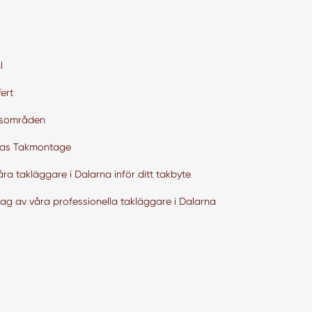
l
ert
tsområden
as Takmontage
åra takläggare i Dalarna inför ditt takbyte
lag av våra professionella takläggare i Dalarna