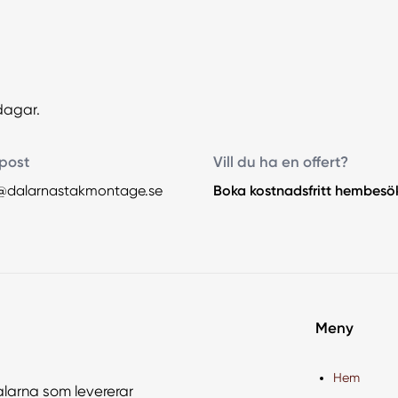
dagar.
post
Vill du ha en offert?
@dalarnastakmontage.se
Boka kostnadsfritt hembesö
Meny
Hem
alarna som levererar