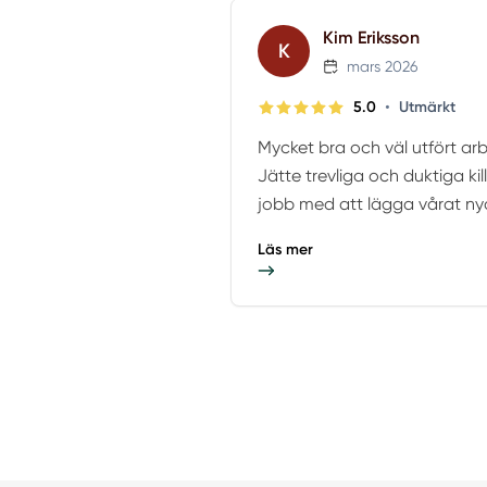
Kim Eriksson
K
mars 2026
•
5.0
Utmärkt
Mycket bra och väl utfört arbet
Jätte trevliga och duktiga ki
jobb med att lägga vårat nya 
Läs mer