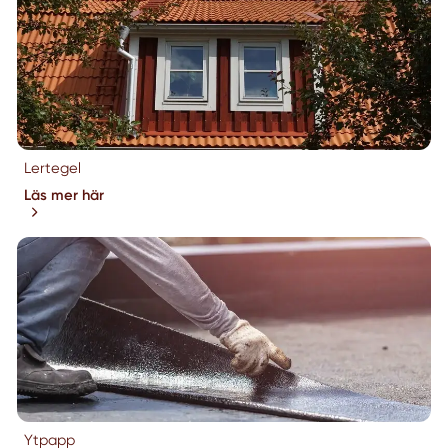
Lertegel
Läs mer här
Ytpapp