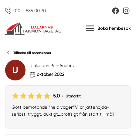
010 – 585 00 70
Boka hembesök
Tillbaka till recensioner
Ulrika och Per-Anders
U
oktober 2022
5.0
•
Utmärkt
Gott bemötande ”hela vägen”Vi är jättenöjda-
seriöst, tryggt, duktigt...proffsigt från start till mål!