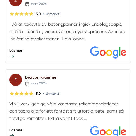
Z
mars 2026
•
5.0
Utmärkt
I vårat takbyte av betongpannor ingick undelagspapp,
sträläkt, bärläkt, vindskivor och nya stuprännor. Även en
inplåtning av skorstenen. Hela jobbe...
Läs mer
Eva von Kraemer
E
mars 2026
•
5.0
Utmärkt
Vi vill verkligen ge våra varmaste rekommendationer
och tacka alla för ett fantastiskt utfört arbete, samt så
trevliga kontakter. Extra varmt tack ...
Läs mer