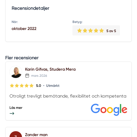
Recensiondetaljer
När:
Betyg:
oktober 2022
5
av 5
Fler recensioner
Karin Gifvas, Studera Mera
mars 2026
•
5.0
Utmärkt
Otroligt trevligt bemötande, flexibilitet och kompetenta
Läs mer
Zander man