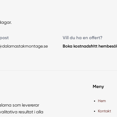
dagar.
post
Vill du ha en offert?
@dalarnastakmontage.se
Boka kostnadsfritt hembesö
Meny
Hem
alarna som levererar
Kontakt
litativa resultat i alla