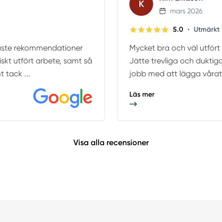
K
mars 2026
•
5.0
Utmärkt
rmaste rekommendationer
Mycket bra och väl utfört a
iskt utfört arbete, samt så
Jätte trevliga och duktiga
 tack ...
jobb med att lägga vårat 
Läs mer
Visa alla recensioner