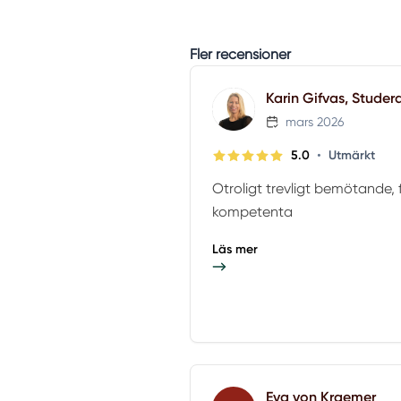
Fler recensioner
Karin Gifvas, Studer
mars 2026
•
5.0
Utmärkt
Otroligt trevligt bemötande, f
kompetenta
Läs mer
Eva von Kraemer