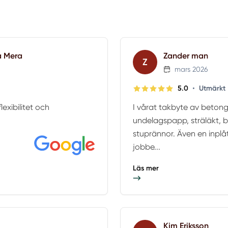
a Mera
Zander man
Z
mars 2026
•
5.0
Utmärkt
lexibilitet och
I vårat takbyte av beton
undelagspapp, sträläkt, b
stuprännor. Även en inplå
jobbe...
Läs mer
Kim Eriksson