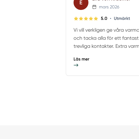
E
mars 2026
•
5.0
Utmärkt
Vi vill verkligen ge våra va
och tacka alla för ett fantast
trevliga kontakter. Extra varmt
Läs mer