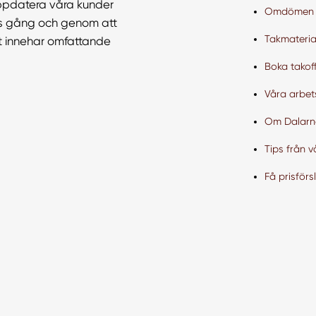
uppdatera våra kunder
Omdömen
ts gång och genom att
Takmateria
mt innehar omfattande
Boka takoff
Våra arbe
Om Dalarn
Tips från v
Få prisförs