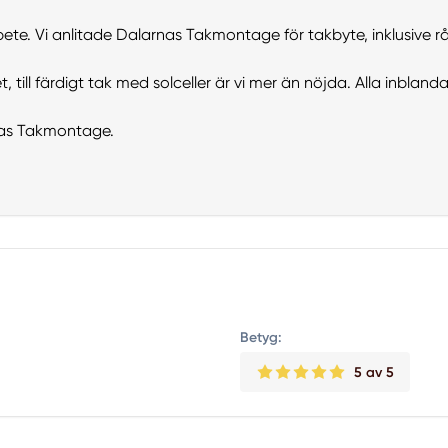
rbete. Vi anlitade Dalarnas Takmontage för takbyte, inklusive
 till färdigt tak med solceller är vi mer än nöjda. Alla inbland
nas Takmontage.
Betyg:
5
av 5