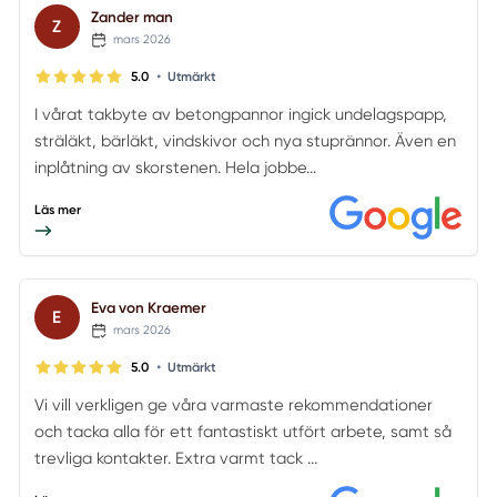
Zander man
Z
mars 2026
•
5.0
Utmärkt
I vårat takbyte av betongpannor ingick undelagspapp,
sträläkt, bärläkt, vindskivor och nya stuprännor. Även en
inplåtning av skorstenen. Hela jobbe...
Läs mer
Eva von Kraemer
E
mars 2026
•
5.0
Utmärkt
Vi vill verkligen ge våra varmaste rekommendationer
och tacka alla för ett fantastiskt utfört arbete, samt så
trevliga kontakter. Extra varmt tack ...