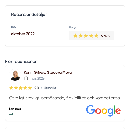
Recensiondetaljer
När:
Betyg:
oktober 2022
5
av 5
Fler recensioner
Karin Gifvas, Studera Mera
mars 2026
•
5.0
Utmärkt
Otroligt trevligt bemötande, flexibilitet och kompetenta
Läs mer