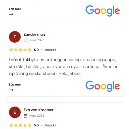
Läs mer
Zander man
Z
mars 2026
•
5.0
Utmärkt
I vårat takbyte av betongpannor ingick undelagspapp,
sträläkt, bärläkt, vindskivor och nya stuprännor. Även en
inplåtning av skorstenen. Hela jobbe...
Läs mer
Eva von Kraemer
E
mars 2026
•
5.0
Utmärkt