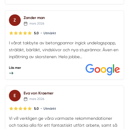
Zander man
Z
mars 2026
•
5.0
Utmärkt
I vårat takbyte av betongpannor ingick undelagspapp,
sträläkt, bärläkt, vindskivor och nya stuprännor. Även en
inplåtning av skorstenen. Hela jobbe...
Läs mer
Eva von Kraemer
E
mars 2026
•
5.0
Utmärkt
Vi vill verkligen ge våra varmaste rekommendationer
och tacka alla för ett fantastiskt utfört arbete, samt så