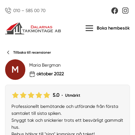
010 – 585 00 70
Boka hembesök
Tillbaka till recensioner
Maria Bergman
M
oktober 2022
5.0
•
Utmärkt
Professionellt bemötande och utförande från första
samtalet till sista spiken.
Snyggt tak och snickerier trots ett besvärligt gammalt
hus.
Rebus hälsar till "sina" kompisar på taket!