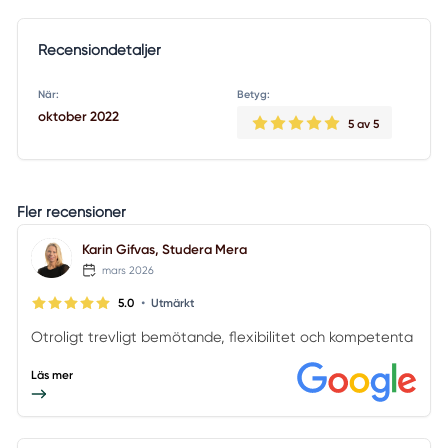
Recensiondetaljer
När:
Betyg:
oktober 2022
5
av 5
Fler recensioner
Karin Gifvas, Studera Mera
mars 2026
•
5.0
Utmärkt
Otroligt trevligt bemötande, flexibilitet och kompetenta
Läs mer