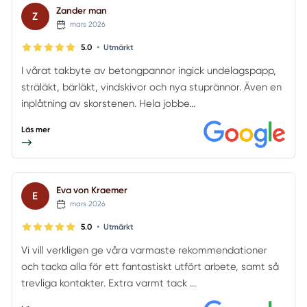
Zander man
Z
mars 2026
•
5.0
Utmärkt
I vårat takbyte av betongpannor ingick undelagspapp,
sträläkt, bärläkt, vindskivor och nya stuprännor. Även en
inplåtning av skorstenen. Hela jobbe...
Läs mer
Eva von Kraemer
E
mars 2026
•
5.0
Utmärkt
Vi vill verkligen ge våra varmaste rekommendationer
och tacka alla för ett fantastiskt utfört arbete, samt så
trevliga kontakter. Extra varmt tack ...