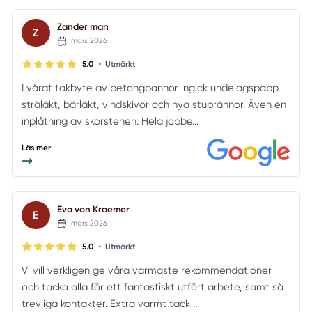
Zander man
Z
mars 2026
•
5.0
Utmärkt
I vårat takbyte av betongpannor ingick undelagspapp,
sträläkt, bärläkt, vindskivor och nya stuprännor. Även en
inplåtning av skorstenen. Hela jobbe...
Läs mer
Eva von Kraemer
E
mars 2026
•
5.0
Utmärkt
Vi vill verkligen ge våra varmaste rekommendationer
och tacka alla för ett fantastiskt utfört arbete, samt så
trevliga kontakter. Extra varmt tack ...