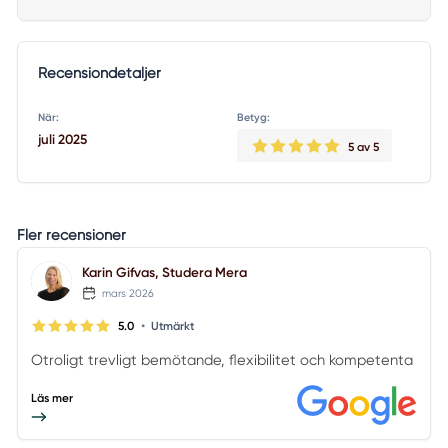
Recensiondetaljer
När:
Betyg:
juli 2025
5
av 5
Fler recensioner
Karin Gifvas, Studera Mera
mars 2026
•
5.0
Utmärkt
Otroligt trevligt bemötande, flexibilitet och kompetenta
Läs mer