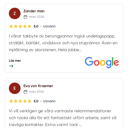
Zander man
Z
mars 2026
•
5.0
Utmärkt
I vårat takbyte av betongpannor ingick undelagspapp,
sträläkt, bärläkt, vindskivor och nya stuprännor. Även en
inplåtning av skorstenen. Hela jobbe...
Läs mer
Eva von Kraemer
E
mars 2026
•
5.0
Utmärkt
Vi vill verkligen ge våra varmaste rekommendationer
och tacka alla för ett fantastiskt utfört arbete, samt så
trevliga kontakter. Extra varmt tack ...