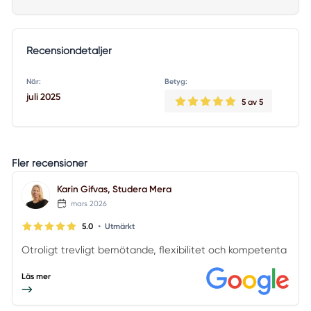
Recensiondetaljer
När:
Betyg:
juli 2025
5
av 5
Fler recensioner
Karin Gifvas, Studera Mera
mars 2026
•
5.0
Utmärkt
Otroligt trevligt bemötande, flexibilitet och kompetenta
Läs mer