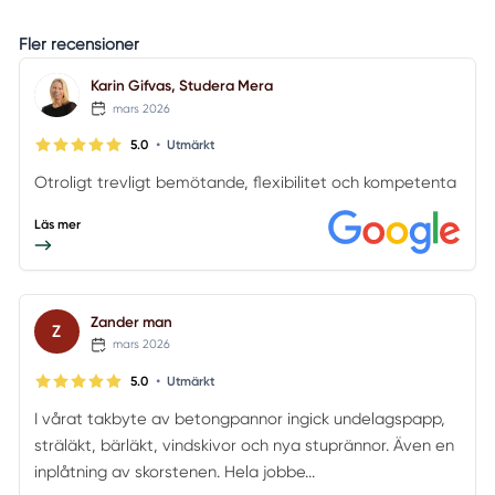
Fler recensioner
Karin Gifvas, Studera Mera
mars 2026
•
5.0
Utmärkt
Otroligt trevligt bemötande, flexibilitet och kompetenta
Läs mer
Zander man
Z
mars 2026
•
5.0
Utmärkt
I vårat takbyte av betongpannor ingick undelagspapp,
sträläkt, bärläkt, vindskivor och nya stuprännor. Även en
inplåtning av skorstenen. Hela jobbe...