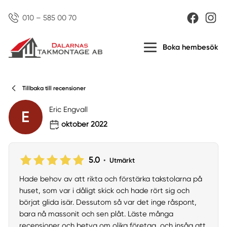
010 – 585 00 70
Boka hembesök
Tillbaka till recensioner
Eric Engvall
E
oktober 2022
5.0
•
Utmärkt
Hade behov av att rikta och förstärka takstolarna på
huset, som var i dåligt skick och hade rört sig och
börjat glida isär. Dessutom så var det inge råspont,
bara nå massonit och sen plåt. Läste många
recensioner och betyg om olika företag, och insåg att