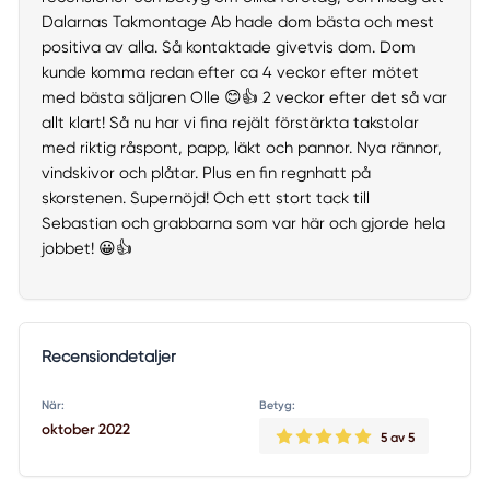
Dalarnas Takmontage Ab hade dom bästa och mest
positiva av alla. Så kontaktade givetvis dom. Dom
kunde komma redan efter ca 4 veckor efter mötet
med bästa säljaren Olle 😊👍 2 veckor efter det så var
allt klart! Så nu har vi fina rejält förstärkta takstolar
med riktig råspont, papp, läkt och pannor. Nya rännor,
vindskivor och plåtar. Plus en fin regnhatt på
skorstenen. Supernöjd! Och ett stort tack till
Sebastian och grabbarna som var här och gjorde hela
jobbet! 😀👍
Recensiondetaljer
När:
Betyg:
oktober 2022
5
av 5