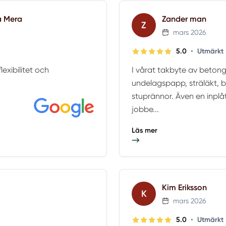
a Mera
Zander man
Z
mars 2026
•
5.0
Utmärkt
lexibilitet och
I vårat takbyte av beton
undelagspapp, sträläkt, b
stuprännor. Även en inplå
jobbe...
Läs mer
Kim Eriksson
K
mars 2026
•
5.0
Utmärkt