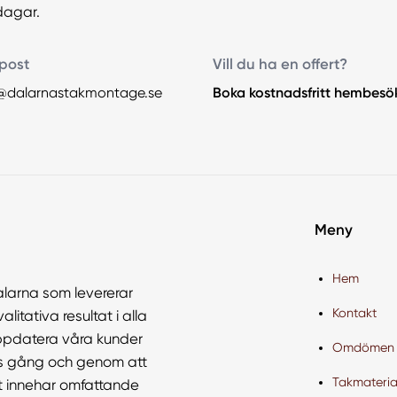
dagar.
post
Vill du ha en offert?
@dalarnastakmontage.se
Boka kostnadsfritt hembesö
Meny
Hem
alarna som levererar
Kontakt
litativa resultat i alla
uppdatera våra kunder
Omdömen
ts gång och genom att
Takmateria
mt innehar omfattande