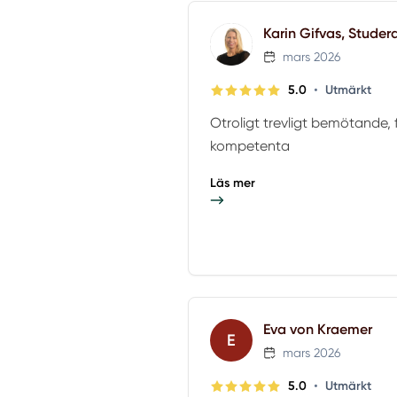
Karin Gifvas, Studer
mars 2026
•
5.0
Utmärkt
Otroligt trevligt bemötande, f
kompetenta
Läs mer
Eva von Kraemer
E
mars 2026
•
5.0
Utmärkt