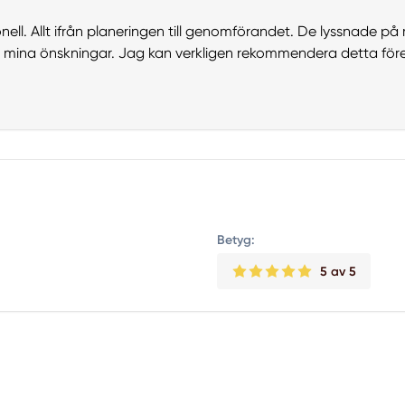
ell. Allt ifrån planeringen till genomförandet. De lyssnade p
gt mina önskningar. Jag kan verkligen rekommendera detta för
Betyg:
5
av 5