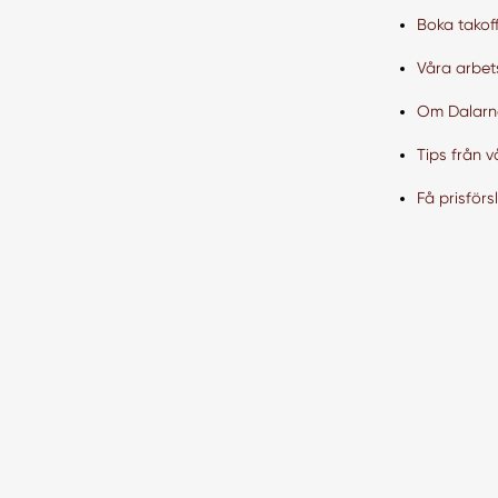
Boka takoff
Våra arbe
Om Dalarn
Tips från v
Få prisförs