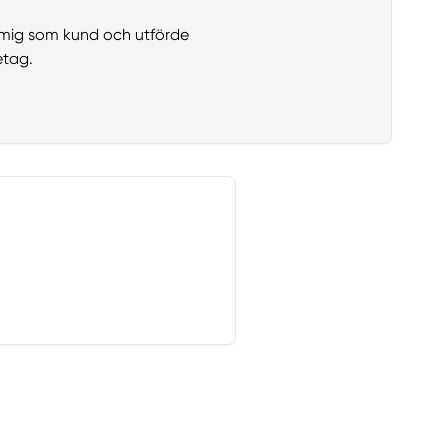
å mig som kund och utförde
etag.