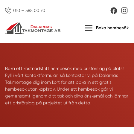
010 – 585 00 70
Boka hembesök
Boka ett kostnadsfritt hembesök med prisförslag på plats!
Fyll i vårt kontaktformulär, så kontaktar vi på Dalarnas
Takmontage dig inom kort för att boka in ett gratis
hembesök utan köpkrav. Under ett hembesök går vi
gemensamt igenom ditt tak och dina önskemål och lämnar
ett prisförslag på projektet utifrån detta.